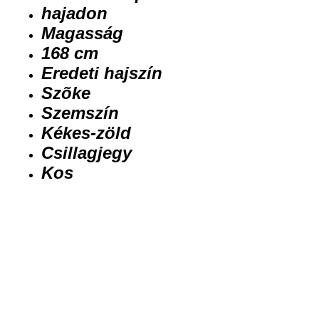
hajadon
Magasság
168 cm
Eredeti hajszín
Szõke
Szemszín
Kékes-zöld
Csillagjegy
Kos