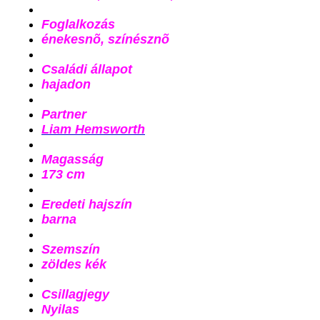
Foglalkozás
énekesnõ, színésznõ
Családi állapot
hajadon
Partner
Liam Hemsworth
Magasság
173 cm
Eredeti hajszín
barna
Szemszín
zöldes kék
Csillagjegy
Nyilas